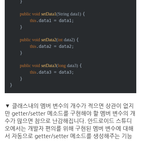
    }

{

public
void
setData1
(String data1)
.data1 = data1;

this
    }

{

public
void
setData2
(
int
 data2)
.data2 = data2;

this
    }

{

public
void
setData3
(
long
 data3)
.data3 = data3;

this
    }

▼ 클래스내의 멤버 변수의 개수가 적으면 상관이 없지
만 getter/setter 메소드를 구현해야 할 멤버 변수의 개
수가 많으면 참으로 난감해집니다. 안드로이드 스튜디
오에서는 개발자 편의를 위해 구현된 멤버 변수에 대해
서 자동으로 getter/setter 메소드를 생성해주는 기능