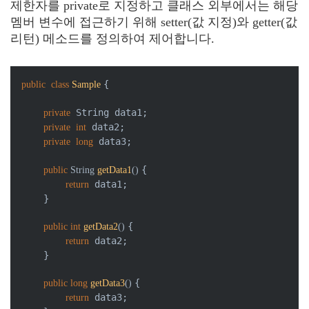
제한자를 private로 지정하고 클래스 외부에서는 해당
멤버 변수에 접근하기 위해 setter(값 지정)와 getter(값
리턴) 메소드를 정의하여 제어합니다.
{

public
class
Sample
 String data1;

private
 data2;

private
int
 data3;

private
long
{

public
 String 
getData1
()
 data1;

return
    }

{

public
int
getData2
()
 data2;

return
    }

{

public
long
getData3
()
 data3;

return