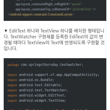
app:layout_constraintRight_toRightOf
=
"parent"
app:layout_constraintTop_toBottomOf
=
"@id/editText"
 />
</
android.support.constraint.ConstraintLayout
>
▼ EditText 하나와 TextView 하나를 배치한 형태입니
다. TextWatcher 구현체를 등록한 EdiText의 값이 변
경될 때마다 TextView의 Text에 반영되도록 구현할 것
입니다.
 com.springsthursday.textwatcher;

package
import
import
import
import
import
 android.widget.TextView;

import