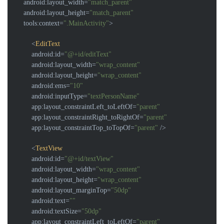
android:layout_width
=
"match_parent"
android:layout_height
=
"match_parent"
tools:context
=
".MainActivity"
>
<
EditText
android:id
=
"@+id/editText"
android:layout_width
=
"wrap_content"
android:layout_height
=
"wrap_content"
android:ems
=
"10"
android:inputType
=
"textPersonName"
app:layout_constraintLeft_toLeftOf
=
"parent"
app:layout_constraintRight_toRightOf
=
"parent"
app:layout_constraintTop_toTopOf
=
"parent"
 />
<
TextView
android:id
=
"@+id/textView"
android:layout_width
=
"wrap_content"
android:layout_height
=
"wrap_content"
android:layout_marginTop
=
"50dp"
android:text
=
""
android:textSize
=
"50dp"
app:layout_constraintLeft_toLeftOf
=
"parent"