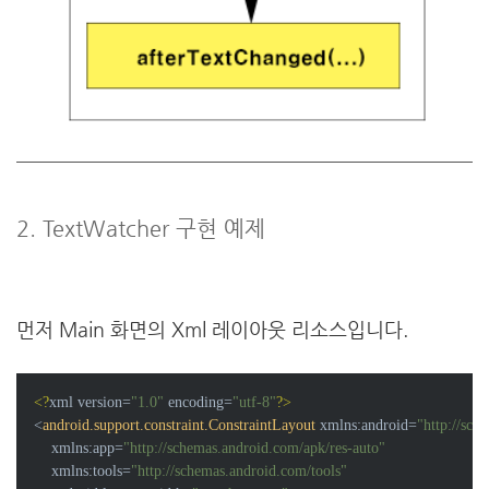
2. TextWatcher 구현 예제
먼저 Main 화면의 Xml 레이아웃 리소스입니다.
<?
xml version=
"1.0"
 encoding=
"utf-8"
?>
<
android.support.constraint.ConstraintLayout
xmlns:android
=
"http://sch
xmlns:app
=
"http://schemas.android.com/apk/res-auto"
xmlns:tools
=
"http://schemas.android.com/tools"