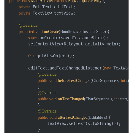
{

public
class
MainActivity
extends
AppCompatActivity
 EditText editText;

private
 TextView textView;

private
@Override
{

protected
void
onCreate
(Bundle savedInstanceState)
.onCreate(savedInstanceState);

super
        setContentView(R.layout.activity_main);

.getViewObject();

this
        editText.addTextChangedListener(
 TextWatc
new
@Override
public
void
beforeTextChanged
(CharSequence s, 
int
 star
            }

@Override
public
void
onTextChanged
(CharSequence s, 
int
 start, 
in
            }

@Override
{

public
void
afterTextChanged
(Editable s)
                textView.setText(s.toString());

            }
