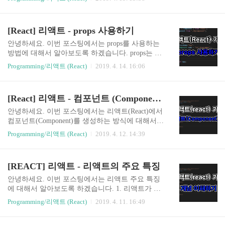
다. ■ 이벤트 핸들러는 자바 스크립트 코드가 아닌
의 부모 컴포넌트(Component)에서 값을 지정하고
함수 구현체에 해당하는 값을 전달합니다. ■ DOM
주체가 되는 컴포넌트(Component)에서는 해당 값
요소에만 이벤트를 지정할 수 있습니다. {console.lo
을 읽기 전용으로만 사용할 수 있었습니다. 이번 포
[React] 리액트 - props 사용하기
g("Click")}}> Clic..
스팅에서는 주체가 되는 컴포넌트(Component)에서
직접 값을 변경하고 읽을 수 있는 state에 대해서 알
안녕하세요. 이번 포스팅에서는 props를 사용하는
아보겠습니다. 1. state 초기값 설정 import React, {
방법에 대해서 알아보도록 하겠습니다. props는 pro
Component } from 'react'; class MyComponent extend
perties의 약자로 특정 컴포넌트의 속성을 지정할
Programming/리액트 (React)
2019. 4. 14. 16:06
s Component { constructor(props) { super(props); this.
때 사용됩니다. props는 특정 컴포넌트를 불러와 사
state = { num ..
용하는 부모 컴포넌트(Component)에서 설정할 수
있습니다. 앞서 포스팅에서는 컴포넌트(Componen
[React] 리액트 - 컴포넌트 (Component) 생성하기
t)를 생성하는 방법에 대해 알아보았는데요. App C
omponent가 MyComponent를 불러와 사용하는 형태
안녕하세요. 이번 포스팅에서는 리액트(React)에서
로 MyComponent를 생성하였습니다. 이때 App Co
컴포넌트(Component)를 생성하는 방식에 대해서
mponent가 MyComponent의 부모 컴포넌트(Compon
알아보겠습니다. 1. MyComponent.js 파일 생성 먼
Programming/리액트 (React)
2019. 4. 12. 14:39
ent)가 되며 App Component에서 MyComponent에
저 컴포넌트(Component)를 만들기 위해서는 컴포
대한 props를 지정할 수 있습니다. 아래 샘플 예제
넌트 코드를 정의해야 합니다. 컴포넌트 코드를 정
를 시작으로 props에 대해 ..
의할 파일을 생성해줍니다. ▼ 먼저 프로젝트 경로
[REACT] 리액트 - 리액트의 주요 특징
상의 src 밑에 상단의 파일 모양의 아이콘을 클릭해
MyComponent.js 파일을 만들어 줍니다. 또는 src 폴
안녕하세요. 이번 포스팅에서는 리액트 주요 특징
더에서 마우스 우클릭을 통해 New File 메뉴를 통
에 대해서 알아보도록 하겠습니다. 1. 리액트가 탄
해 생성하셔도 됩니다. 2. MyComponent.js 소스 작
생 배경 앱(App)을 구동하게 되면 처음 데이터를
Programming/리액트 (React)
2019. 4. 11. 16:49
성 이제 우리가 만든 MyComponent.js에 해당 Comp
가지고 뷰(View)를 보여주게 됩니다. 그러다가 데
onent가 View(뷰)에 어떤 모습으로 보일지 어떤 동
이터가 변경되면 그에 맞게끔 뷰(View)도 갱신이