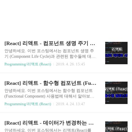
[React] 리액트 - 컴포넌트 생명 주기 (Component Life Cycle)
안녕하세요. 이번 포스팅에서는 컴포넌트 생명 주
기 (Component Life Cycle)과 관련된 함수들에 대해
서 알아보도록 하겠습니다. 리액트 컴포넌트에는
Programming/리액트 (React)
2019. 4. 26. 15:45
라이프사이클(Life Cycle)이 존재합니다. 리액트 앱
을 개발하면서 렌더링 직전에 특정한 작업을 해야
한다던지 컴포넌트 업데이트 전후에 처리해야 할
[React] 리액트 - 함수형 컴포넌트 (Functional Component)
작업이 있을 수 있습니다. 이때 리액트 컴포넌트 라
이프사이클(Life Cycle) 관련 함수들을 이용하면 이
안녕하세요. 이번 포스팅에서는 함수형 컴포넌트
를 처리할 수 있습니다. 컴포넌트 라이프 사이클 함
(Functional Component) 사용법에 대해서 알아보도
수 종류는 아래와 같습니다. ▼ will 접두사가 붙은
록 하겠습니다. 지금까지 Component를 정의하기
Programming/리액트 (React)
2019. 4. 24. 13:47
함수는 어떤 작업을 처리하기 직전에 호출되는 함
위해서는 ES6 기반의 class 문법을 사용하여 정의하
수이고 did 접두사가 붙은 함수는 어떤 작업을 처리
였습니다. 컴포넌트(Component)에서 Component Li
한 후에 호출되는 함수입니다. 컴포넌트 라이프 사
fe Cycle API를 사용하는 경우나 state를 사용하는
[React] 리액트 - 데이터가 변경하는 리액트 앱 만들기 예제
이클은 크게 Mount, Update, U..
경우에는 아래와 같이 항상 정의해왔습니다. impor
t React, { Component } from 'react'; class MyCompon
안녕하세요. 이번 포스팅에서는 리액트(React)를