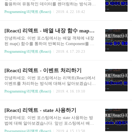
ent extends Component { render(){ return( Hello Worl
활용하여 유동적인 데이터를 렌더링하는 방식과
d!! My Name is {this.props.name} ); }; } export defau
관련된 간단한 예제 App을 만들어보도록 하겠습니
Programming/리액트 (React)
2019. 4. 22. 18:42
lt MyComponent; ▼ 매번..
다. 1. 고정 데이터 렌더링 먼저 고정 데이터를 렌
더링하는 간단한 예제입니다. 예제는 웹페이지에 g
ame List를 보여주는 형태로 어떠한 데이터 변경도
[React] 리액트 - 배열 내장 함수 map을 통한 Component 반복
없는 App입니다. import React, { Component } from
'react'; import MyComponent from "./MyComponent";
안녕하세요. 이번 포스팅에서는 배열 객체에 내장
class App extends Component { render() { return ( ); }
된 map() 함수를 통하여 반복되는 Component를 렌
} export default App; ▼ 먼저 최상위 컴포넌트(Com
더링하는 방식에 대해서 알아보겠습니다. 1. map()
Programming/리액트 (React)
2019. 4. 17. 20:23
ponent)에 해당하는 App Component입니다. MyCom
함수 기본 사용법 map() 함수는 각 배열의 요소를
ponen..
돌면서 인자로 전달된 함수를 사용하여 처리 된 새
로운 결과를 새로운 배열에 담아 반환하는 함수입
[React] 리액트 - 이벤트 처리하기
니다. 아래 샘플 예제를 통해 사용법을 살펴보겠습
니다. const numbers = [1, 2, 3, 4, 5]; const result = nu
안녕하세요. 이번 포스팅에서는 리액트(React)에서
mbers.map((num) => num *2); console.log(result); ▼
이벤트를 처리하는 방식에 대해서 알아보겠습니
numbers 배열 객체를 선언하고 [1, 2, 3, 4, 5]로 초
다. 사용자가 브라우저에서 특정 DOM 요소와 상호
Programming/리액트 (React)
2019. 4. 16. 19:10
기화하였습니다. map() 함수를 통해 배열 요소의
작용하는 것을 이벤트라고 부릅니다. 예를 들어 버
각 값에다가 *2한 결과를 return하고 있습..
튼을 Click 하는 onClick 이벤트라든지 입력 요소의
값이 변경되는 onChange 이벤트와 같이 사용자의
[React] 리액트 - state 사용하기
특정 행동에 대해 핸들러를 통해 특정 이벤트에 대
해 처리를 할 수 있습니다. 리액트(React)에서는 이
안녕하세요. 이번 포스팅에서는 state 사용하는 방
벤트 처리와 관련해서 몇 가지 주의사항이 있습니
법에 대해 알아보겠습니다. 앞선 포스팅에서 배운
다. ■ 이벤트 이름은 CamelCase 형식으로 작성합니
props의 경우는 주체가 되는 컴포넌트(Component)
Programming/리액트 (React)
2019. 4. 15. 13:58