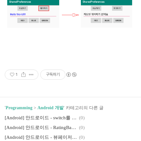
1
구독하기
'
Programming
>
Android 개발
' 카테고리의 다른 글
[Android] 안드로이드 - switch를 사용법 및 구현
(0)
[Android] 안드로이드 - RatingBar를 통해 별점주기
(0)
[Android] 안드로이드 - 뷰페이저(ViewPager) 구현
(0)