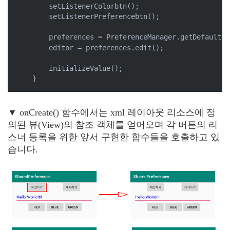
        setListenerColorbtn();

        setListenerPreferencebtn();

        preferences = PreferenceManager.getDefaultSh
        editor = preferences.edit();

        initializeValue();

    }
▼ onCreate() 함수에서는 xml 레이아웃 리소스에 정
의된 뷰(View)의 참조 객체를 얻어오며 각 버튼의 리
스너 등록을 위한 앞서 구현한 함수들을 호출하고 있
습니다.