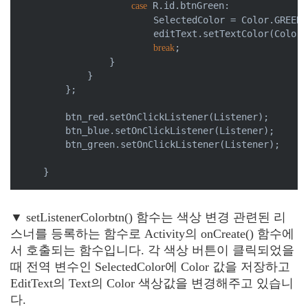
 R.id.btnGreen:

case
                        SelectedColor = Color.GREEN;

                        editText.setTextColor(Color.G
;

break
                }

            }

        };

        btn_red.setOnClickListener(Listener);

        btn_blue.setOnClickListener(Listener);

        btn_green.setOnClickListener(Listener);

    }
▼ setListenerColorbtn() 함수는 색상 변경 관련된 리
스너를 등록하는 함수로 Activity의 onCreate() 함수에
서 호출되는 함수입니다. 각 색상 버튼이 클릭되었을
때 전역 변수인 SelectedColor에 Color 값을 저장하고
EditText의 Text의 Color 색상값을 변경해주고 있습니
다.