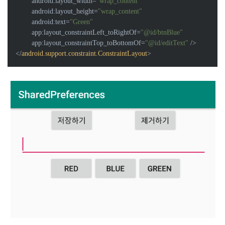
android:layout_width
=
"wrap_content"
android:layout_height
=
"wrap_content"
android:text
=
"Green"
app:layout_constraintLeft_toRightOf
=
"@id/btnBlue"
app:layout_constraintTop_toBottomOf
=
"@id/editText"
 />
</
android.support.constraint.ConstraintLayout
>