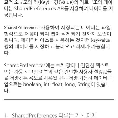
교적 소규모의 키(Key) - 값(Value)의 자료구조의 데이
터는 SharedPreferences API를 사용하여 데이터를 저
장합니다.
SharedPreferences
사용하여 저장되는 데이터는 파일
형식으로 저장이 되며 앱이 삭제되기 전까지 보존이
됩니다. 데이터베이스를 사용하는 것처럼 key-value
쌍의 데이터를 저장하고 불러오고 삭제가 가능합니
다.
SharedPreferences에는 수치 값이나 간단한 텍스트
또는 자동 로그인 여부와 같은 간단한 사용자 설정값들
을 저장하는 용도로 사용됩니다. 저장 가능한 데이터 타
입으로는 boolean, int, float, long, String이 있습니
다.
1. SharedPreferences 다루는 기본 예제