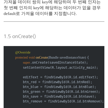
가져올 데이터 쌍의 key에 해당하며 두 번째 인자는
첫 번째 인자의 key에 해당하는 데이터가 없을 경우
default로 가져올 데이터를 지정합니다.
1.5 onCreate()
@Override
{

protected
void
onCreate
(Bundle savedInstanceState)
.onCreate(savedInstanceState);

super
        setContentView(R.layout.activity_main);

        editText = findViewById(R.id.editText);

        btn_red = findViewById(R.id.btnRed);

        btn_blue = findViewById(R.id.btnBlue);

        btn_green = findViewById(R.id.btnGreen);

        btn_save = findViewById(R.id.btnSave);

        btn_remove = findViewById(R.id.btnRemove);
