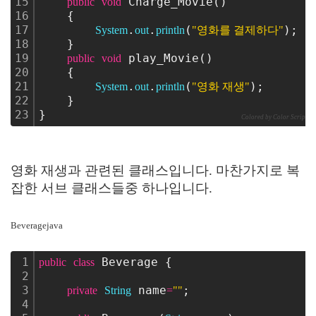
15
 Charge_Movie()
public
void
16
    {
17
.
.
(
);
System
out
println
"영화를 결제하다"
18
    }
19
 play_Movie()
public
void
20
    {
21
.
.
(
);
System
out
println
"영화 재생"
22
    } 
23
}
Colored by Color Scripter
영화 재생과 관련된 클래스입니다. 마찬가지로 복
잡한 서브 클래스들중 하나입니다.
Beveragejava
1
 Beverage {
public
class
2
3
 name
;
private
String
=
""
4