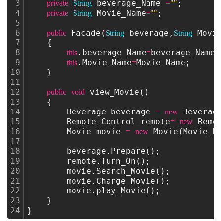
3
 beverage_Name 
;
private
String
=
""
4
 Movie_Name
;
private
String
=
""
5
6
 Facade(
 beverage,
 Movi
public
String
String
7
    {
8
.beverage_Name
beverage_Name;
this
=
9
.Movie_Name
Movie_Name;
this
=
10
    }
11
12
 view_Movie()
public
void
13
    {
14
        Beverage beverage 
 Beverag
=
new
15
        Remote_Control remote
 Remo
=
new
16
        Movie movie 
 Movie(Movie_N
=
new
17
18
        beverage.Prepare();
19
        remote.Turn_On();
20
        movie.Search_Movie();
21
        movie.Charge_Movie();
22
        movie.play_Movie();
23
    }
24
}