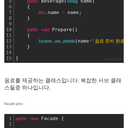
5
 Beverage(
 name)
public
String
6
    {
7
.name 
 name;
this
=
8
    }
9
10
 Prepare()
public
void
11
    {
12
.
.
(name
System
out
println
+
" 음료 준비 완료 "
13
    }
14
15
}
Colored by Color Scr
음료를 제공하는 클래스입니다. 복잡한 서브 클래
스들중 하나입니다.
Facade.java
1
 Facade {
public
class
2