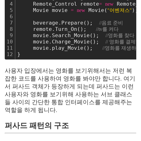
4
     Remote_Control remote
 Remote_
=
new
5
     Movie movie 
 Movie(
);
=
new
"어벤져스"
6
7
     beverage.Prepare();  
//음료 준비
8
     remote.Turn_On();   
//tv를 켜다
9
     movie.Search_Movie();  
//영화를 찾다
10
     movie.Charge_Movie();  
// 영화를 결제
11
     movie.play_Movie();   
//영화를 재생하
12
}
C
사용자 입장에서는 영화를 보기위해서는 저런 복
잡한 코드를 사용하여 영화를 봐야만 합니다.
여기
서 퍼사드 객체가 등장하게 되는데 퍼사드는 이런
사용자와 영화를 보기위해 사용하는 서브 클래스
들 사이의 간단한 통합 인터페이스를 제공해주는
역할을 하게 됩니다.
퍼사드 패턴의 구조