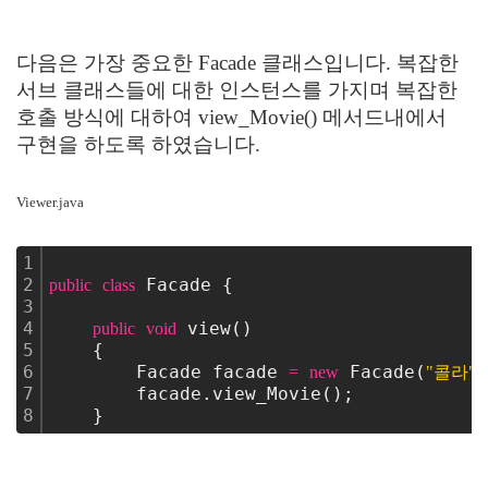
다음은 가장 중요한 Facade 클래스입니다. 복잡한
서브 클래스들에 대한 인스턴스를 가지며 복잡한
호출 방식에 대하여 view_Movie() 메서드내에서
구현을 하도록 하였습니다.
Viewer.java
1
2
 Facade {
public
class
3
4
 view()
public
void
5
    {
6
        Facade facade 
 Facade(
,
=
new
"콜라"
7
        facade.view_Movie();
8
    }