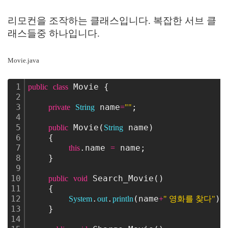
리모컨을 조작하는 클래스입니다. 복잡한 서브 클
래스들중 하나입니다.
Movie.java
1
 Movie {
public
class
2
3
 name
;
private
String
=
""
4
5
 Movie(
 name)
public
String
6
    {
7
.name 
 name;
this
=
8
    }
9
10
 Search_Movie()
public
void
11
    {
12
.
.
(name
);
System
out
println
+
" 영화를 찾다"
13
    }
14