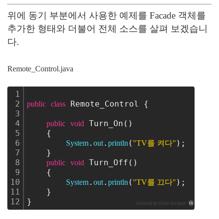
위에 동기 부분에서 사용한 예제를 Facade 객체를
추가한 형태와 더불어 전체 소스를 살펴 보겠습니
다.
Remote_Control.java
1
2
 Remote_Control {
public
class
3
4
 Turn_On()
public
void
5
    {
6
.
.
(
);
System
out
println
"TV를 켜다"
7
    }
8
 Turn_Off()
public
void
9
    {
10
.
.
(
);
System
out
println
"TV를 끄다"
11
    } 
12
}
cs
Colored by Color Scripter