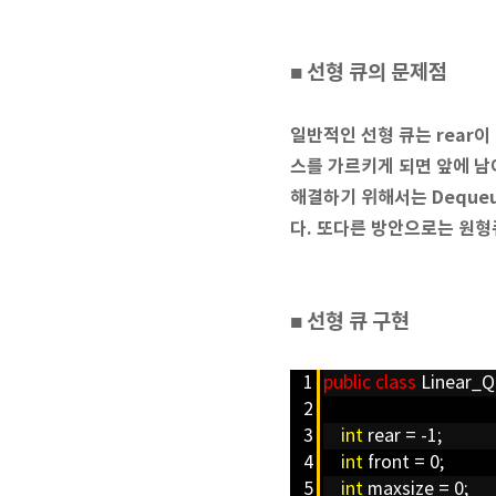
■ 선형 큐의 문제점
일반적인 선형 큐는 rear이
스를 가르키게 되면 앞에 남아
해결하기 위해서는 Dequeu
다. 또다른 방안으로는 원
선형 큐 구현
■
1
public
class
Linear_Q
2
3
int
rear = -1;
4
int
front = 0;
5
int
maxsize = 0;