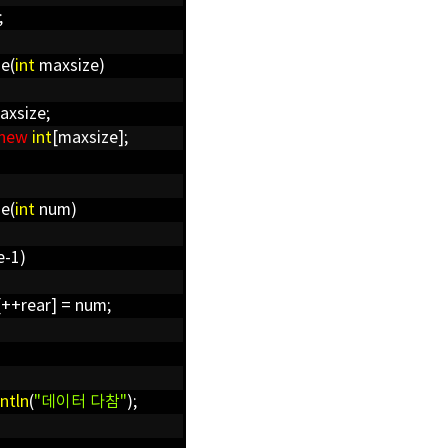
;
e(
int
maxsize)
axsize;
new
int
[maxsize];
e(
int
num)
e-1)
rear] = num;
intln
(
"데이터 다참"
);