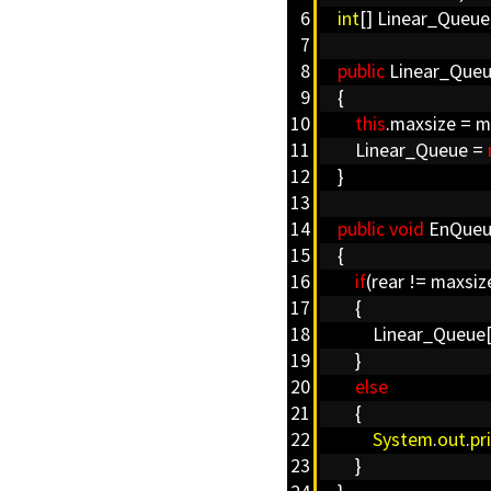
6
int
[] Linear_Queue
7
8
public
Linear_Queu
9
{
10
this
.maxsize = m
11
Linear_Queue =
12
}
13
14
public
void
EnQueu
15
{
16
if
(rear != maxsiz
17
{
18
Linear_Queue[++
19
}
20
else
21
{
22
System
.
out
.
pr
23
}